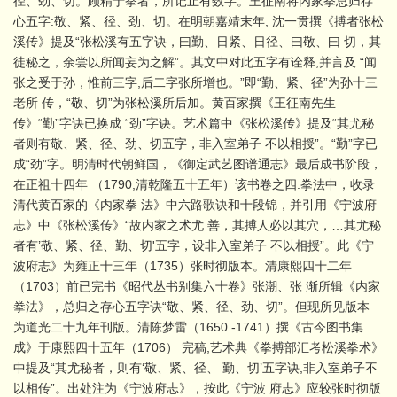
径、劲、切。顾精于拳者，所记止有数字。王征南将内家拳总归存
心五字:敬、紧、径、劲、切。在明朝嘉靖末年, 沈一贯撰《搏者张松
溪传》提及“张松溪有五字诀，曰勤、日紧、日径、曰敬、曰 切，其
徒秘之，余尝以所闻妄为之解”。其文中对此五字有诠释,并言及 “闻
张之受于孙，惟前三字,后二字张所增也。”即“勤、紧、径”为孙十三
老所 传，“敬、切”为张松溪所后加。黄百家撰《王征南先生
传》“勤”字诀已换成 “劲”字诀。艺术篇中《张松溪传》提及“其尤秘
者则有敬、紧、径、劲、切五字，非入室弟子 不以相授”。“勤”字已
成“劲”字。明清时代朝鲜国，《御定武艺图谱通志》最后成书阶段，
在正祖十四年 （1790,清乾隆五十五年）该书卷之四.拳法中，收录
清代黄百家的《内家拳 法》中六路歌诀和十段锦，并引用《宁波府
志》中《张松溪传》“故内家之术尤 善，其搏人必以其穴，…其尤秘
者有’敬、紧、径、勤、切'五字，设非入室弟子 不以相授”。此《宁
波府志》为雍正十三年（1735）张时彻版本。清康熙四十二年
（1703）前已完书《昭代丛书别集六十卷》张潮、张 渐所辑《内家
拳法》，总归之存心五字诀“敬、紧、径、劲、切”。但现所见版本
为道光二十九年刊版。清陈梦雷（1650 -1741）撰《古今图书集
成》于康熙四十五年（1706） 完稿,艺术典《拳搏部汇考松溪拳术》
中提及“其尤秘者，则有‘敬、紧、径、 勤、切’五字诀,非入室弟子不
以相传”。出处注为《宁波府志》，按此《宁波 府志》应较张时彻版