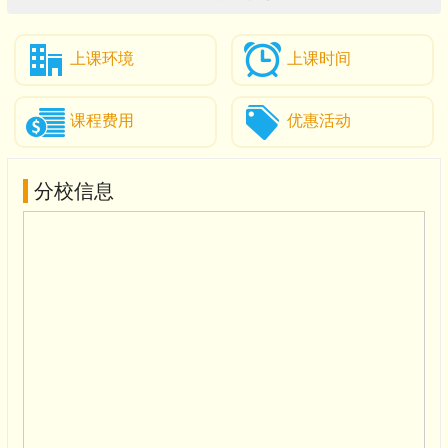
上课环境
上课时间
课程费用
优惠活动
分校信息