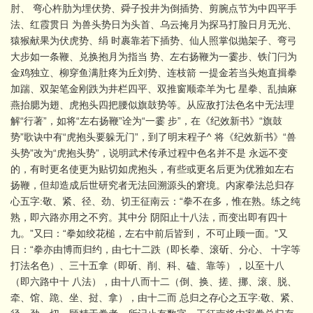
肘、 弯心杵肋为埋伏势、舜子投井为倒插势、剪腕点节为中四平手
法、红霞贯日 为兽头势日为头首、乌云掩月为探马打脸日月无光、
猿猴献果为伏虎势、绢 时裹靠若下插势、仙人照掌似抛架子、弯弓
大步如一条鞭、兑换抱月为指当 势、左右扬鞭为一霎步、铁门闩为
金鸡独立、柳穿鱼满肚疼为丘刘势、连枝箭 一提金若当头炮直揖拳
加踹、双架笔金刚跌为井栏四平、双推窗顺牵羊为七 星拳、乱抽麻
燕抬腮为翅、虎抱头四把腰似旗鼓势等。从应敌打法色名中无法理
解“行著”，如将“左右扬鞭”诠为“一霎 步”，在《纪效新书》“旗鼓
势”歌诀中有“虎抱头要躲无门”，到了明末程子^ 将《纪效新书》“兽
头势”改为“虎抱头势”，说明武术传承过程中色名并不是 永远不变
的，有时更名使更为贴切如虎抱头，有些或更名后更为优雅如左右
扬鞭，但却造成后世研究者无法回溯源头的窘境。内家拳法总归存
心五字:敬、紧、径、劲、切王征南云：“拳不在多，惟在熟。练之纯
熟，即六路亦用之不穷。其中分 阴阳止十八法，而变出即有四十
九。”又曰：“拳如绞花槌，左右中前后皆到， 不可止顾一面。”又
日：“拳亦由博而归约，由七十二跌（即长拳、滚斫、分心、 十字等
打法名色）、三十五拿（即斫、削、科、磕、靠等），以至十八
（即六路中十 八法），由十八而十二（倒、换、搓、挪、滚、脱、
牵、馆、跪、坐、挝、拿），由十二而 总归之存心之五字:敬、紧、