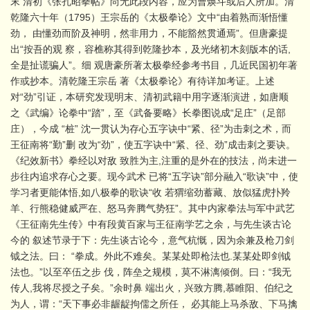
末 清初《张孔昭拳帖》尚无此段内容，应为曹焕斗或后人所加。清
乾隆六十年（1795）王宗岳的《太极拳论》文中“由着熟而渐悟懂
劲， 由懂劲而阶及神明，然非用力，不能豁然贯通焉”。但唐豪提
出“按吾的观 察，容樵称其得到乾隆抄本，及光绪初木刻版本的话,
全是扯谎骗人”。细 观唐豪所著太极拳经参考书目，几近民国初年著
作或抄本。清乾隆王宗岳 著《太极拳论》有待详加考证。上述
对“劲”引证，本研究发现明末、清初武籍中用字逐渐演进，如唐顺
之《武编》论拳中“踏”，至《武备要略》长拳图说成“足庄”（足部
庄），今成 “桩” 沈一贯认为存心五字诀中“紧、径”为击刺之术，而
王征南将“勤”删 改为“劲”，使五字诀中“紧、径、劲”成击刺之要诀。
《纪效新书》拳经以对敌 致胜为主,注重的是外在的技法，尚未进一
步往内追求存心之要。现今武术 已将“五字诀”部分融入“歌诀”中，使
学习者更能体悟,如八极拳的歌诀“收 若猬缩劲蓄藏、放似猛虎扑羚
羊、行熊稳健威严在、怒马奔腾气势狂”。其中内家拳法与军中武艺
《王征南先生传》中有段黄百家与王征南学艺之余，与先生谈古论
今的 叙述节录于下：先生谈古论今，意气杭慨，因为余兼及枪刀剑
钺之法。曰： “拳成。外此不难矣。某某处即枪法也.某某处即剑钺
法也。”以至卒伍之步 伐，阵垒之规模，莫不淋漓倾倒。曰：“我无
传人,我将尽授之子矣。”余时鼻 端出火，兴致方腾,慕睢阳、伯纪之
为人，谓：“天下事必非龌龊拘儒之所任， 必其能上马杀敌、下马擒