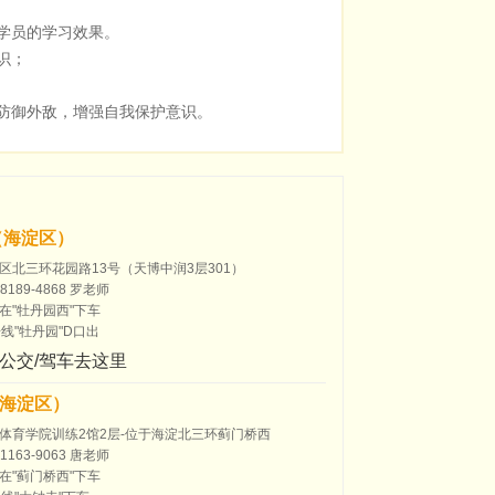
学员的学习效果。
识；
，防御外敌，增强自我保护意识。
（海淀区）
区北三环花园路13号（天博中润3层301）
189-4868 罗老师
在"牡丹园西"下车
线"牡丹园"D口出
公交/驾车去这里
海淀区）
体育学院训练2馆2层-位于海淀北三环蓟门桥西
163-9063 唐老师
在"蓟门桥西"下车