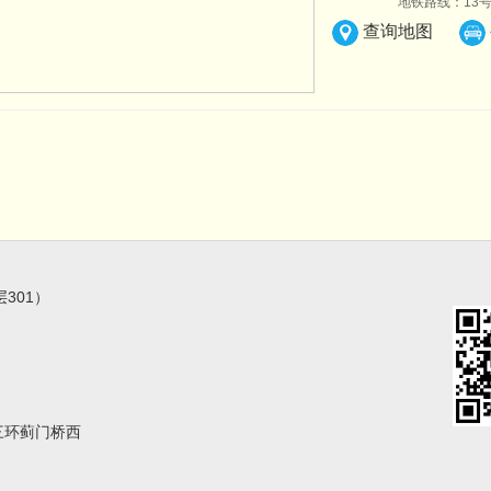
地铁路线：13号
查询地图
301）
三环蓟门桥西