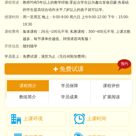
课程简述：
教师均有5年以上的教学经验,零起点学生以兴趣出发做启蒙;有基础
的学生提高综合动作水平,7岁以上的孩子就可以学。
授课时间：
周一至周五 晚上：6:00-9:00 周六日 上午9:00-12:00 下午：15:00-
19:30
课程费用：
集体课程：26元~100元不等; 私教课程：300~400元不等; 上课次数
越多，每节课单价越低，祥情请咨询客服！
开班信息：
随到随学
学员至上：免费试课，满意为止（无任何附加费用）
预约
免费试课
课程简介
学员保障
课程评价
教练简介
学员成果
扩展阅读
上课环境
上课时间