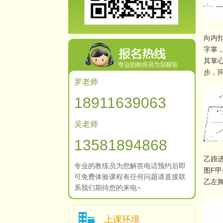
向内
字掌
其掌
步，
罗老师
18911639063
吴老师
13581894868
乙踉
专业的教练员为您解答电话预约后即
图F
可免费体验课程有任何问题请直接联
乙左
系我们期待您的来电~
上课环境