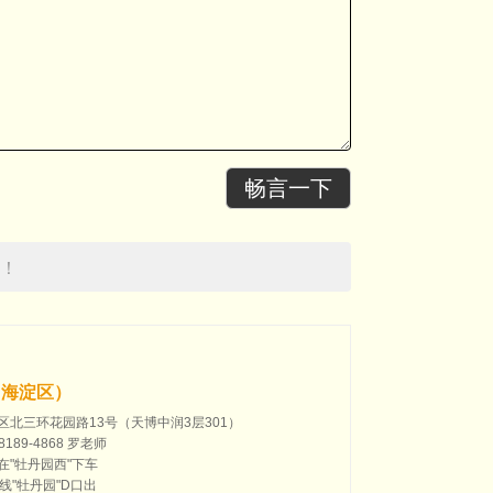
畅言一下
！
（海淀区）
区北三环花园路13号（天博中润3层301）
189-4868 罗老师
在"牡丹园西"下车
线"牡丹园"D口出