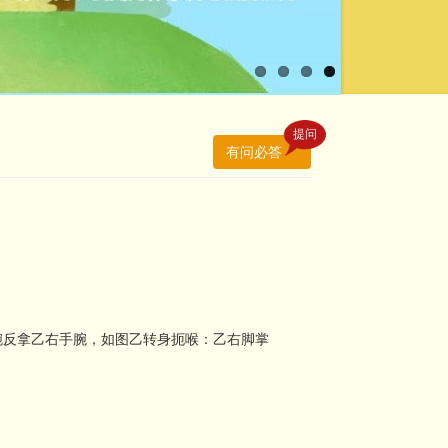
提问
有问必答
腕反拿乙右手腕，如图乙转身扼喉：乙右脚掌