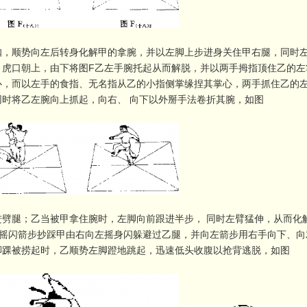
扣，顺势向左后转身化解甲的拿腕，并以左脚上步进身关住甲右腿，同时
，虎口朝上，由下将图F乙左手腕托起从而解脱，并以两手拇指顶住乙的左
心，而以左手的食指、无名指从乙的小指侧掌缘捏其掌心，两手抓住乙的
同时将乙左腕向上抓起，向右、 向下以外掰手法卷折其腕，如图
进劈腿；乙当被甲拿住腕时，左脚向前跟进半步， 同时左臂猛伸，从而化
甲摇闪箭步抄踩甲由右向左摇身闪躲避过乙腿，并向左箭步用右手向下、向
脚踝被捞起时，乙顺势左脚蹬地跳起，迅速低头收腹以抢背逃脱，如图