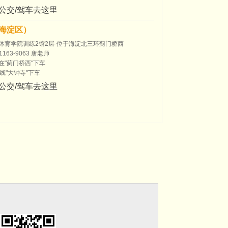
公交/驾车去这里
海淀区）
体育学院训练2馆2层-位于海淀北三环蓟门桥西
163-9063 唐老师
在"蓟门桥西"下车
线"大钟寺"下车
公交/驾车去这里