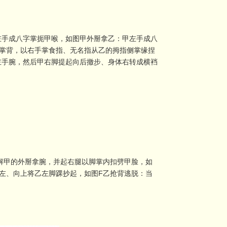
左手成八字掌扼甲喉，如图甲外掰拿乙：甲左手成八
掌背，以右手掌食指、无名指从乙的拇指侧掌缘捏
左手腕，然后甲右脚提起向后撤步、身体右转成横裆
解甲的外掰拿腕，并起右腿以脚掌内扣劈甲脸，如
左、向上将乙左脚踝抄起，如图F乙抢背逃脱：当