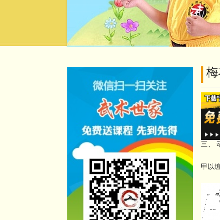
梅
—、
二、 
三、
甲以