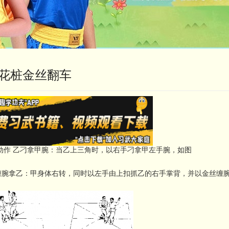
花桩金丝翻车
预备式 甲乙各以白鹤亮翅式分别站在中线两头。
起式 甲乙各以小八方步分別上一角、三角。
 动作 乙刁拿甲腕：当乙上三角时，以右手刁拿甲左手腕，如图
缠腕拿乙：甲身体右转，同时以左手由上扣抓乙的右手掌背，并以金丝缠