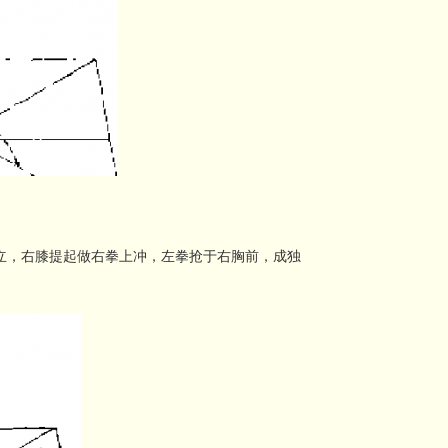
立，右膝提起做右拳上冲，左拳抢于右胸前，成独